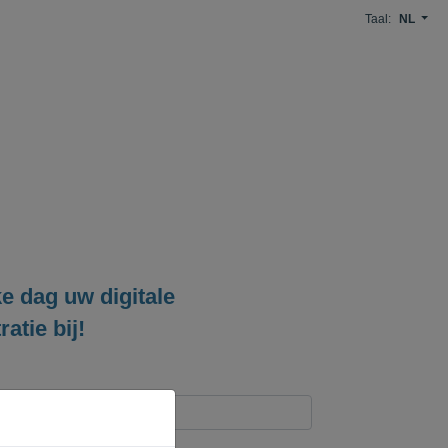
Taal:
NL
e dag uw digitale
atie bij!