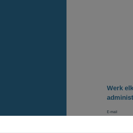
Werk elk
administr
E-mail