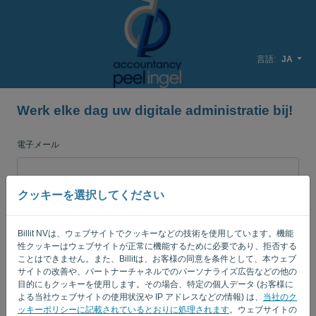
言語:
JA
Werk elke dag uw digitale administratie bij!
電子メール
クッキーを選択してください
[パスワード]
Billit NVは、ウェブサイトでクッキーなどの技術を使用しています。機能
性クッキーはウェブサイトが正常に機能するために必要であり、拒否する
私を覚えている
パスワードを忘れた?
ことはできません。また、Billitは、お客様の同意を条件として、本ウェブ
サイトの改善や、パートナーチャネルでのパーソナライズ広告などの他の
目的にもクッキーを使用します。その場合、特定の個人データ (お客様に
ログイン
よる当社ウェブサイトの使用状況や IP アドレスなどの情報) は、
当社のク
ッキーポリシーに記載されているとおりに処理されます
。ウェブサイトの