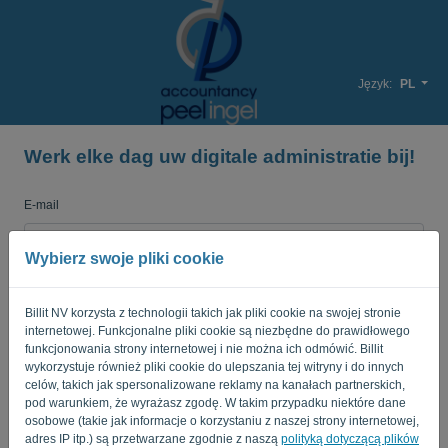
Język:
PL
Werk elke dag uw digitale administratie bij!
E-mail
Wybierz swoje pliki cookie
Hasło
Billit NV korzysta z technologii takich jak pliki cookie na swojej stronie
internetowej. Funkcjonalne pliki cookie są niezbędne do prawidłowego
funkcjonowania strony internetowej i nie można ich odmówić. Billit
Przypomnij mi
Zapomniane hasło?
wykorzystuje również pliki cookie do ulepszania tej witryny i do innych
celów, takich jak spersonalizowane reklamy na kanałach partnerskich,
pod warunkiem, że wyrażasz zgodę. W takim przypadku niektóre dane
ZALOGUJ SIĘ
osobowe (takie jak informacje o korzystaniu z naszej strony internetowej,
adres IP itp.) są przetwarzane zgodnie z naszą
polityką dotyczącą plików